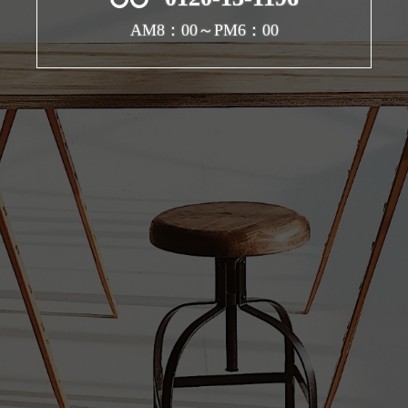
AM8：00～PM6：00